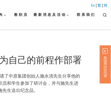
En
|
繁
|
簡
Searc
构
教 职 员
最 新 消 息 及 活 动
联 系 我 们
样为自己的前程作部署
ADMISSION
并邀请了中原集团创始人施永清先生分享他的
职员和学生参加了研讨会，并与施先生进
施先生送出纪念品。