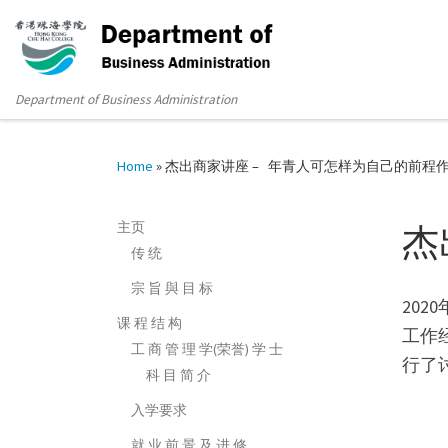
Department of Business Administration
Home
»
杰出商家讲座 – 年青人可怎样为自己的前程
主页
杰
传 统
宗 旨 與 目 标
20
课 程 结 构
工作
工 商 管 理 学(荣誉) 学 士
行了
科 目 简 介
入学要求
就 业 前 景 及 进 修