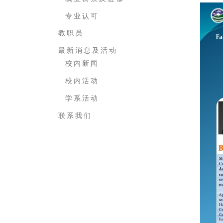
专 业 认 可
教 职 员
最 新 消 息 及 活 动
校 内 新 闻
校 内 活 动
学 系 活 动
联 系 我 们