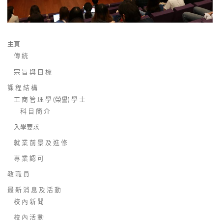
主頁
傳 統
宗 旨 與 目 標
課 程 結 構
工 商 管 理 學 (榮譽) 學 士
科 目 簡 介
入學要求
就 業 前 景 及 進 修
專 業 認 可
教 職 員
最 新 消 息 及 活 動
校 內 新 聞
校 內 活 動