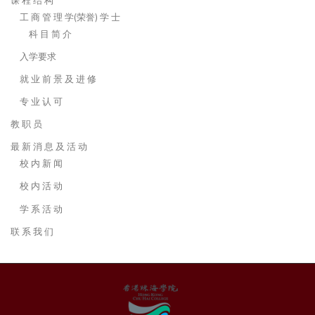
课 程 结 构
工 商 管 理 学(荣誉) 学 士
科 目 简 介
入学要求
就 业 前 景 及 进 修
专 业 认 可
教 职 员
最 新 消 息 及 活 动
校 内 新 闻
校 内 活 动
学 系 活 动
联 系 我 们