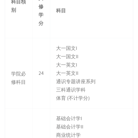
科目頪
修
别
科目
学
分
大一国文I
大一国文II
大一英文I
24
大一英文II
学院必
通识专题讲座系列
修科目
三科通识学科
体育 (不计学分)
基础会计学I
基础会计学II
商业统计学