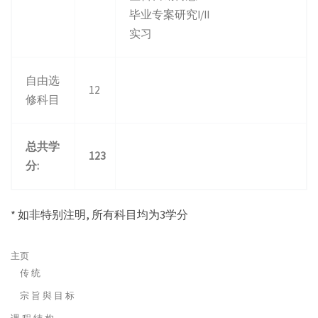
毕业专案研究I/II
实习
自由选
12
修科目
总共学
123
分
:
* 如非特别注明, 所有科目均为3学分
主页
传 统
宗 旨 與 目 标