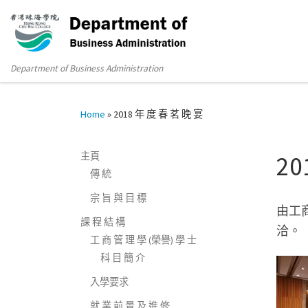
Department of Business Administration
Home
»
2018 年 度 春 茗 晚 宴
主頁
20
傳 統
宗 旨 與 目 標
由工
課 程 結 構
洽。
工 商 管 理 學 (榮譽) 學 士
科 目 簡 介
入學要求
就 業 前 景 及 進 修