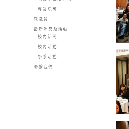
專 業 認 可
教 職 員
最 新 消 息 及 活 動
校 內 新 聞
校 內 活 動
學 系 活 動
聯 繫 我 們