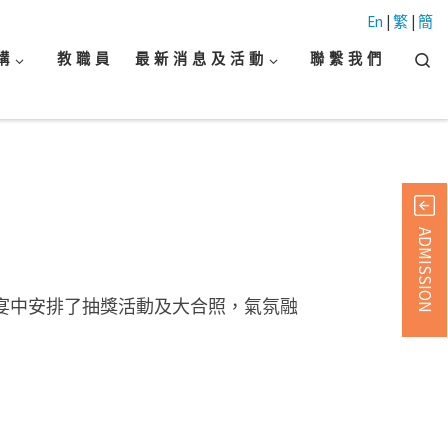
En
|
繁
|
簡
Searc
構
教 職 員
最 新 消 息 及 活 動
聯 繫 我 們
ADMISSION
晚宴中安排了抽獎活動及大合照，氣氛融