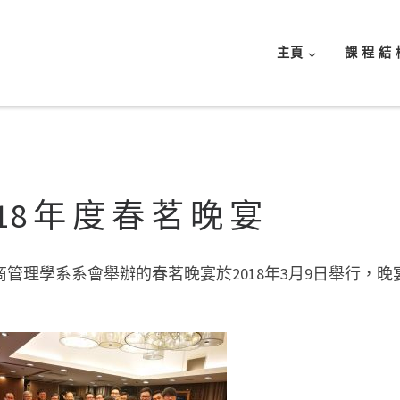
主頁
課 程 結 
18 年 度 春 茗 晚 宴
商管理學系系會舉辦的春茗晚宴於2018年3月9日舉行，