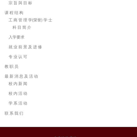
宗 旨 與 目 标
课 程 结 构
工 商 管 理 学(荣誉) 学 士
科 目 简 介
入学要求
就 业 前 景 及 进 修
专 业 认 可
教 职 员
最 新 消 息 及 活 动
校 内 新 闻
校 内 活 动
学 系 活 动
联 系 我 们