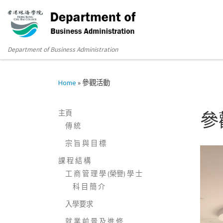
Department of Business Administration
Home
»
參觀活動
主頁
參
傳 統
宗 旨 與 目 標
課 程 結 構
工 商 管 理 學 (榮譽) 學 士
科 目 簡 介
入學要求
就 業 前 景 及 進 修