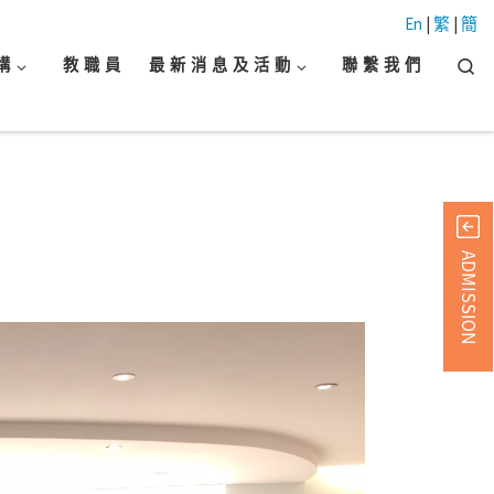
En
|
繁
|
簡
Searc
構
教 職 員
最 新 消 息 及 活 動
聯 繫 我 們
ADMISSION