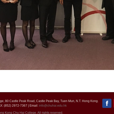
e, 80 Castle Peak Road, Castle Peak Bay, Tuen Mun, N.T. Hong Kong.
X: (852) 2972-7367 | Email:
info@chuhai.edu.hk
g Kong Chu Hai College. All rights reserved.