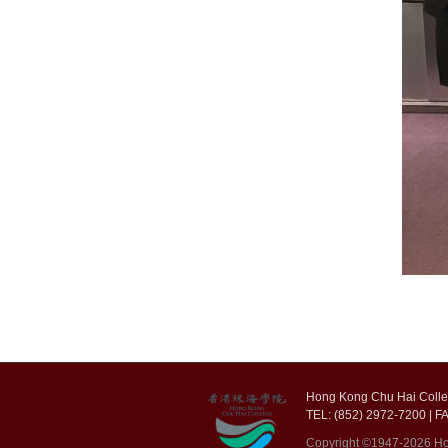
Hong Kong Chu Hai Colleg
TEL: (852) 2972-7200 | FA
Copyright ©1947-2026 Hon