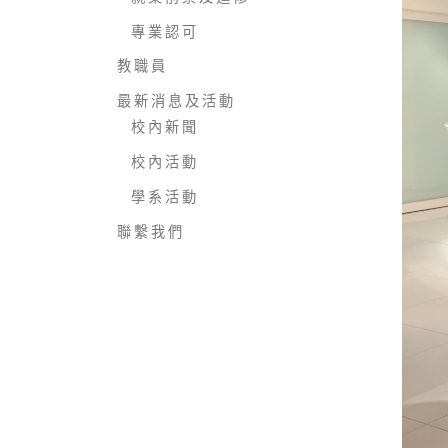
專 業 認 可
教 職 員
最 新 消 息 及 活 動
校 內 新 聞
校 內 活 動
學 系 活 動
聯 繫 我 們