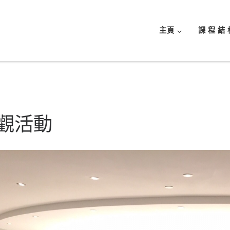
主頁
課 程 結 
觀活動