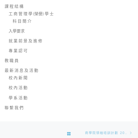
課 程 結 構
工 商 管 理 學 (榮譽) 學 士
科 目 簡 介
入學要求
就 業 前 景 及 進 修
專 業 認 可
教 職 員
最 新 消 息 及 活 動
校 內 新 聞
校 內 活 動
學 系 活 動
聯 繫 我 們
Post
Ne
BACK
商學院領袖培訓計劃 2018-19
navigation
po