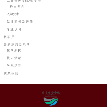
工 商 管 理 学(荣誉) 学 士
科 目 简 介
入学要求
就 业 前 景 及 进 修
专 业 认 可
教 职 员
最 新 消 息 及 活 动
校 内 新 闻
校 内 活 动
学 系 活 动
联 系 我 们